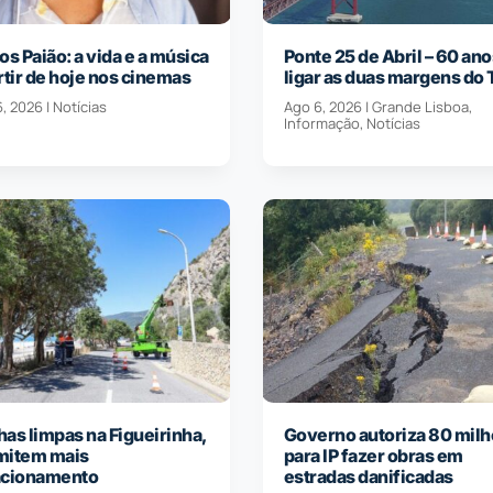
os Paião: a vida e a música
Ponte 25 de Abril – 60 ano
rtir de hoje nos cinemas
ligar as duas margens do 
6, 2026
|
Notícias
Ago 6, 2026
|
Grande Lisboa
,
Informação
,
Notícias
as limpas na Figueirinha,
Governo autoriza 80 milh
mitem mais
para IP fazer obras em
acionamento
estradas danificadas