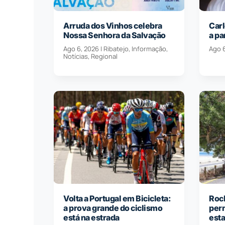
Arruda dos Vinhos celebra
Carl
Nossa Senhora da Salvação
a pa
Ago 6, 2026
|
Ribatejo
,
Informação
,
Ago 
Notícias
,
Regional
Volta a Portugal em Bicicleta:
Roch
a prova grande do ciclismo
per
está na estrada
est