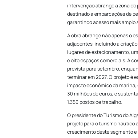
intervenção abrange a zona do 
destinado a embarcações de pes
garantindo acesso mais amplo 
A obra abrange não apenas o e
adjacentes, incluindo a criaçã
lugares de estacionamento, u
e oito espaços comerciais. A c
prevista para setembro, enquan
terminar em 2027. O projeto é 
impacto económico da marina, c
30 milhões de euros, e sustent
1.350 postos de trabalho.
O presidente do
Turismo do Alg
projeto para o turismo náutico 
crescimento deste segmento e a