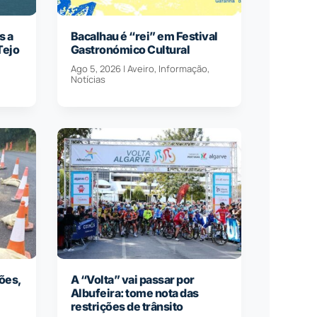
s a
Bacalhau é “rei” em Festival
Tejo
Gastronómico Cultural
Ago 5, 2026
|
Aveiro
,
Informação
,
Notícias
ões,
A “Volta” vai passar por
Albufeira: tome nota das
restrições de trânsito