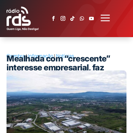
a
Coimbra
|
Informação
|
Notícias
Mealhada com “crescente”
interesse empresarial, faz
nascer novas zonas industriais