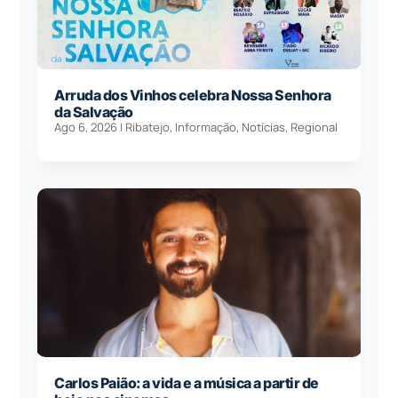
Arruda dos Vinhos celebra Nossa Senhora
da Salvação
Ago 6, 2026
|
Ribatejo
,
Informação
,
Notícias
,
Regional
Carlos Paião: a vida e a música a partir de