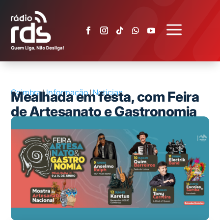
a
Coimbra
|
Informação
|
Notícias
Mealhada em festa, com Feira
de Artesanato e Gastronomia
2026