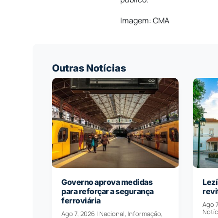
Imagem: CMA
Outras Notícias
Governo aprova medidas
Lezí
para reforçar a segurança
revi
ferroviária
Ago 7
Notíc
Ago 7, 2026
|
Nacional
,
Informação
,