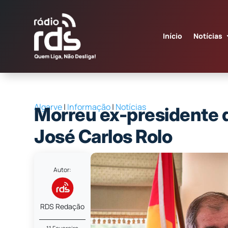
Início
Notícias
Algarve
|
Informação
|
Notícias
Morreu ex-presidente d
José Carlos Rolo
Autor:
RDS Redação