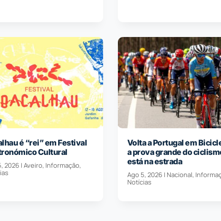
lhau é “rei” em Festival
Volta a Portugal em Bicicl
tronómico Cultural
a prova grande do ciclism
está na estrada
5, 2026
|
Aveiro
,
Informação
,
ias
Ago 5, 2026
|
Nacional
,
Informa
Notícias