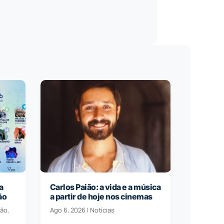
a
Carlos Paião: a vida e a música
ão
a partir de hoje nos cinemas
ção
,
Ago 6, 2026
|
Notícias