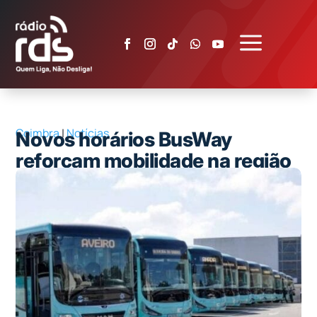
a
Coimbra
|
Notícias
Novos horários BusWay
reforçam mobilidade na região
de Aveiro