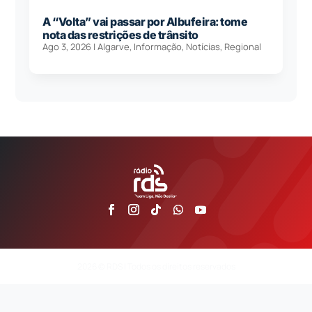
A “Volta” vai passar por Albufeira: tome
nota das restrições de trânsito
Ago 3, 2026
|
Algarve
,
Informação
,
Notícias
,
Regional
2026 © RDS | Todos os direitos reservados