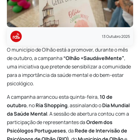
13 Outubro 2025
O município de Olhão está a promover, durante o mês
de outubro, a campanha
“Olhão +SaudávelMente”
,
uma iniciativa que pretende sensibilizar a comunidade
para a importância da saúde mental e do bem-estar
psicológico.
A campanha arrancou esta quinta-feira,
10 de
outubro
, no
Ria Shopping
, assinalando o
Dia Mundial
da Saúde Mental
. A sessão de abertura contou com a
participação de representantes da
Ordem dos
Psicólogos Portugueses
, da
Rede de Intervisão de
Psicólogos de Olhão (RIO)
, do
Município de Olhão
e