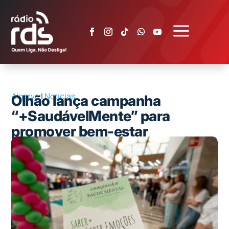
a
Algarve
|
Notícias
Olhão lança campanha
“+SaudávelMente” para
promover bem-estar
psicológico