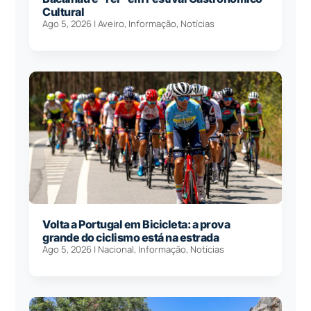
Cultural
Ago 5, 2026
|
Aveiro
,
Informação
,
Notícias
Volta a Portugal em Bicicleta: a prova
grande do ciclismo está na estrada
Ago 5, 2026
|
Nacional
,
Informação
,
Notícias