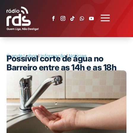
a
Grande Lisboa
|
Informação
|
Notícias
Possível corte de água no
Barreiro entre as 14h e as 18h
de hoje