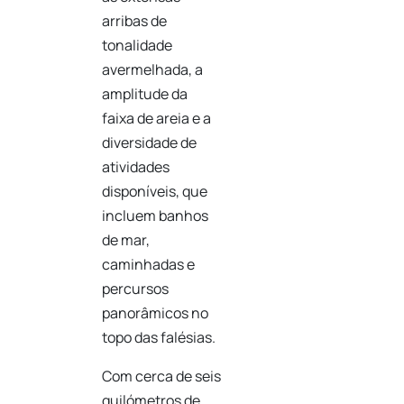
arribas de
tonalidade
avermelhada, a
amplitude da
faixa de areia e a
diversidade de
atividades
disponíveis, que
incluem banhos
de mar,
caminhadas e
percursos
panorâmicos no
topo das falésias.
Com cerca de seis
quilómetros de