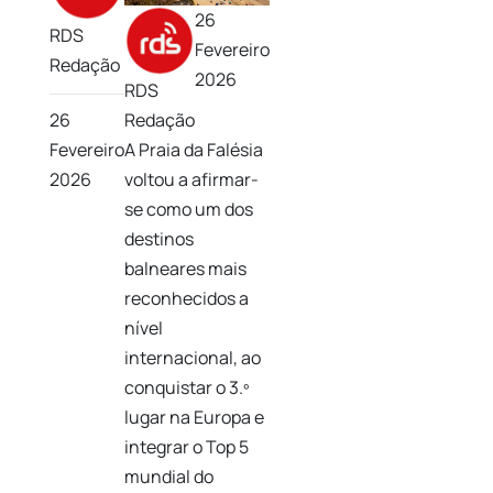
26
RDS
Fevereiro
Redação
2026
RDS
26
Redação
Fevereiro
A
Praia da Falésia
2026
voltou a afirmar-
se como um dos
destinos
balneares mais
reconhecidos a
nível
internacional, ao
conquistar o 3.º
lugar na Europa e
integrar o Top 5
mundial do