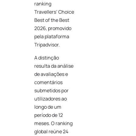
ranking
Travellers’ Choice
Best of the Best
2026, promovido
pela plataforma
Tripadvisor
.
A distinção
resulta da análise
de avaliações e
comentários
submetidos por
utilizadores ao
longo de um
período de 12
meses. O ranking
global reúne 24