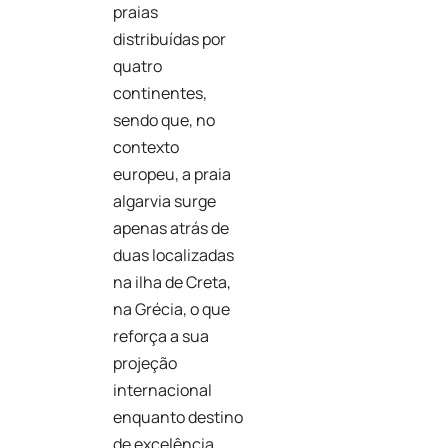
praias
distribuídas por
quatro
continentes,
sendo que, no
contexto
europeu, a praia
algarvia surge
apenas atrás de
duas localizadas
na ilha de Creta,
na Grécia, o que
reforça a sua
projeção
internacional
enquanto destino
de excelência.