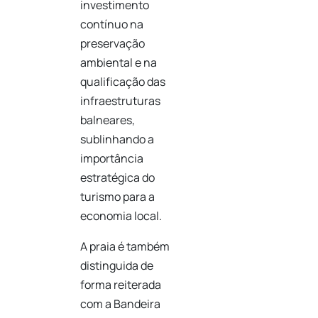
investimento
contínuo na
preservação
ambiental e na
qualificação das
infraestruturas
balneares,
sublinhando a
importância
estratégica do
turismo para a
economia local.
A praia é também
distinguida de
forma reiterada
com a Bandeira