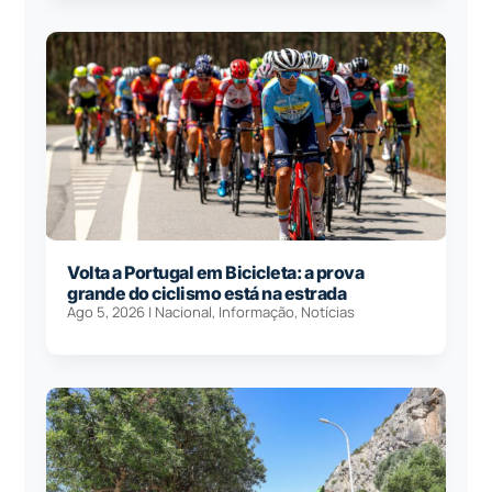
Volta a Portugal em Bicicleta: a prova
grande do ciclismo está na estrada
Ago 5, 2026
|
Nacional
,
Informação
,
Notícias