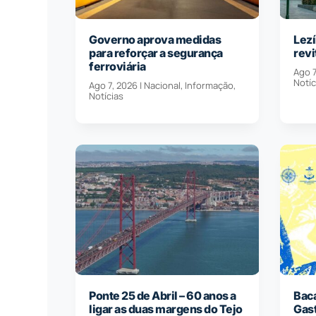
Governo aprova medidas
Lezí
para reforçar a segurança
revi
ferroviária
Ago 7
Notíc
Ago 7, 2026
|
Nacional
,
Informação
,
Notícias
Ponte 25 de Abril – 60 anos a
Baca
ligar as duas margens do Tejo
Gas