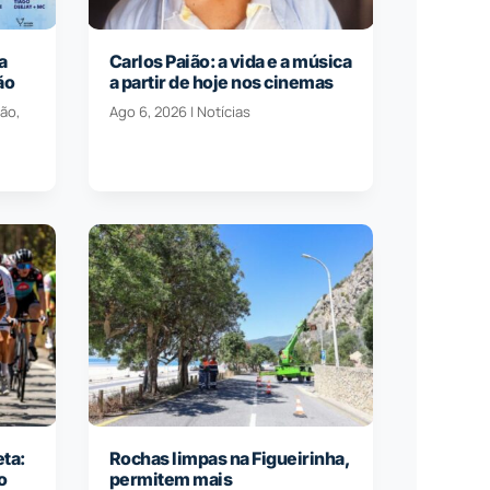
a
Carlos Paião: a vida e a música
ão
a partir de hoje nos cinemas
ção
,
Ago 6, 2026
|
Notícias
eta:
Rochas limpas na Figueirinha,
o
permitem mais