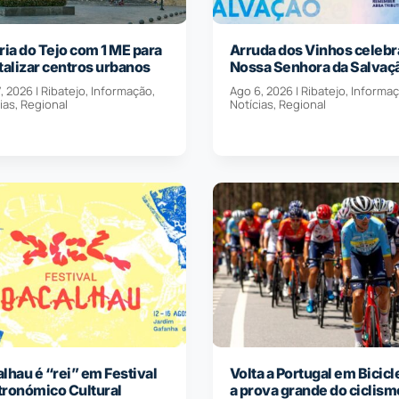
ria do Tejo com 1 ME para
Arruda dos Vinhos celebr
talizar centros urbanos
Nossa Senhora da Salvaç
, 2026
|
Ribatejo
,
Informação
,
Ago 6, 2026
|
Ribatejo
,
Informa
ias
,
Regional
Notícias
,
Regional
lhau é “rei” em Festival
Volta a Portugal em Bicicl
tronómico Cultural
a prova grande do ciclism