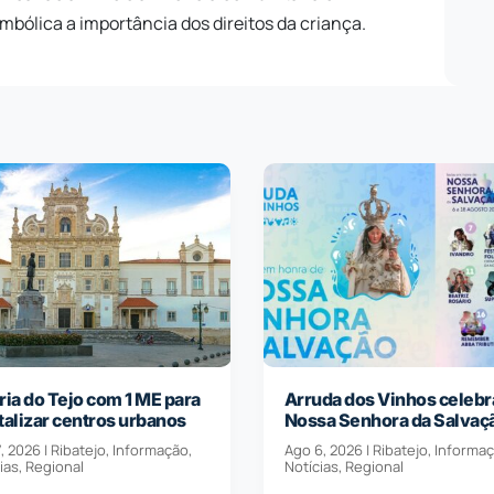
imbólica a importância dos direitos da criança.
ria do Tejo com 1 ME para
Arruda dos Vinhos celebr
talizar centros urbanos
Nossa Senhora da Salvaç
, 2026
|
Ribatejo
,
Informação
,
Ago 6, 2026
|
Ribatejo
,
Informa
ias
,
Regional
Notícias
,
Regional