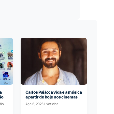
a
Carlos Paião: a vida e a música
ão
a partir de hoje nos cinemas
ção
,
Ago 6, 2026
|
Notícias