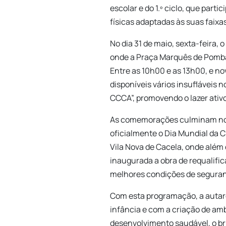
escolar e do 1.º ciclo, que part
físicas adaptadas às suas faixas
No dia 31 de maio, sexta-feira,
onde a Praça Marquês de Pomba
Entre as 10h00 e as 13h00, e n
disponíveis vários insufláveis n
CCCA”, promovendo o lazer ativo 
As comemorações culminam no s
oficialmente o Dia Mundial da Cr
Vila Nova de Cacela, onde além 
inaugurada a obra de requalifi
melhores condições de seguranç
Com esta programação, a autar
infância e com a criação de am
desenvolvimento saudável, o bri