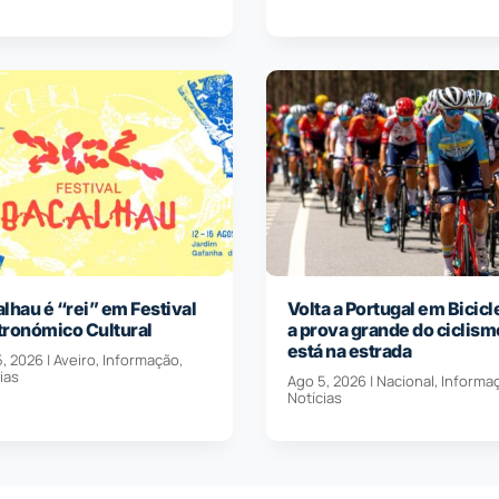
lhau é “rei” em Festival
Volta a Portugal em Bicicl
tronómico Cultural
a prova grande do ciclism
está na estrada
5, 2026
|
Aveiro
,
Informação
,
ias
Ago 5, 2026
|
Nacional
,
Informa
Notícias