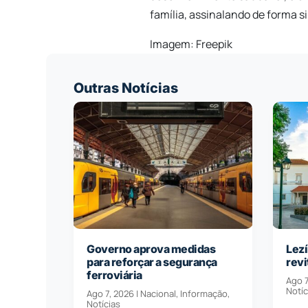
família, assinalando de forma s
Imagem: Freepik
Outras Notícias
Governo aprova medidas
Lezí
para reforçar a segurança
revi
ferroviária
Ago 7
Notíc
Ago 7, 2026
|
Nacional
,
Informação
,
Notícias