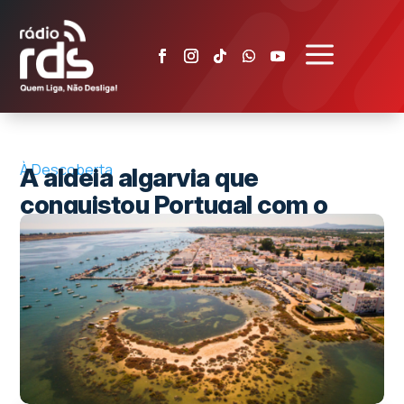
a
À Descoberta
A aldeia algarvia que
conquistou Portugal com o
melhor polvo