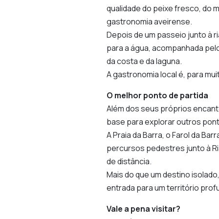
qualidade do peixe fresco, do m
gastronomia aveirense.
Depois de um passeio junto à r
para a água, acompanhada pel
da costa e da laguna.
A gastronomia local é, para mui
O melhor ponto de partida
Além dos seus próprios encant
base para explorar outros pon
A Praia da Barra, o Farol da Bar
percursos pedestres junto à R
de distância.
Mais do que um destino isolado
entrada para um território prof
Vale a pena visitar?