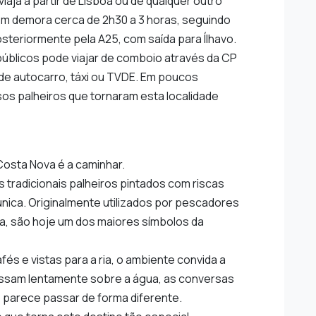
aja a partir de Lisboa ou de qualquer outro
gem demora cerca de 2h30 a 3 horas, seguindo
osteriormente pela A25, com saída para Ílhavo.
úblicos pode viajar de comboio através da CP
ir de autocarro, táxi ou TVDE. Em poucos
os palheiros que tornaram esta localidade
Costa Nova é a caminhar.
os tradicionais palheiros pintados com riscas
nica. Originalmente utilizados por pescadores
a, são hoje um dos maiores símbolos da
és e vistas para a ria, o ambiente convida a
assam lentamente sobre a água, as conversas
 parece passar de forma diferente.