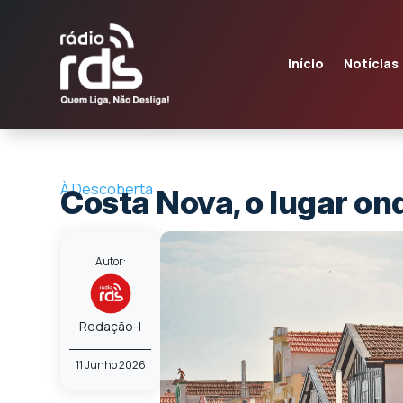
Início
Notícias
À Descoberta
Costa Nova, o lugar on
Autor:
Redação-I
11 Junho 2026