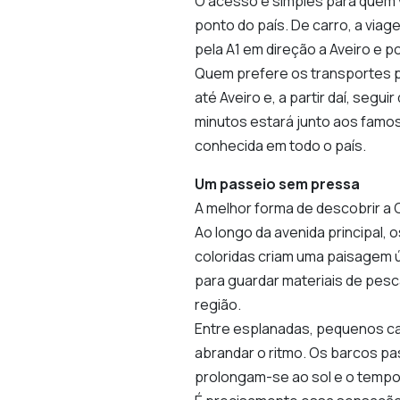
O acesso é simples para quem vi
ponto do país. De carro, a via
pela A1 em direção a Aveiro e p
Quem prefere os transportes p
até Aveiro e, a partir daí, segu
minutos estará junto aos famos
conhecida em todo o país.
Um passeio sem pressa
A melhor forma de descobrir a 
Ao longo da avenida principal, 
coloridas criam uma paisagem ú
para guardar materiais de pesc
região.
Entre esplanadas, pequenos caf
abrandar o ritmo. Os barcos p
prolongam-se ao sol e o tempo