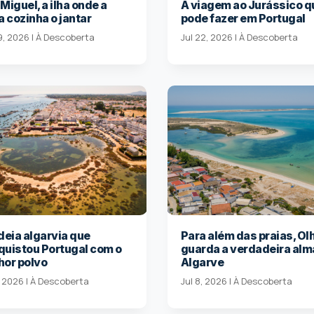
Miguel, a ilha onde a
A viagem ao Jurássico q
a cozinha o jantar
pode fazer em Portugal
9, 2026
|
À Descoberta
Jul 22, 2026
|
À Descoberta
deia algarvia que
Para além das praias, Ol
quistou Portugal com o
guarda a verdadeira alm
hor polvo
Algarve
, 2026
|
À Descoberta
Jul 8, 2026
|
À Descoberta