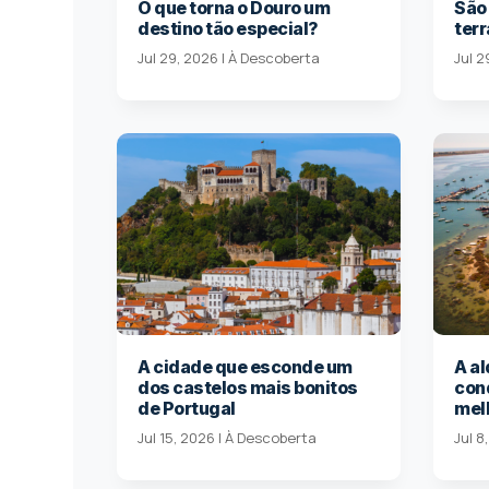
O que torna o Douro um
São 
destino tão especial?
terr
Jul 29, 2026
|
À Descoberta
Jul 2
A cidade que esconde um
A al
dos castelos mais bonitos
con
de Portugal
mel
Jul 15, 2026
|
À Descoberta
Jul 8