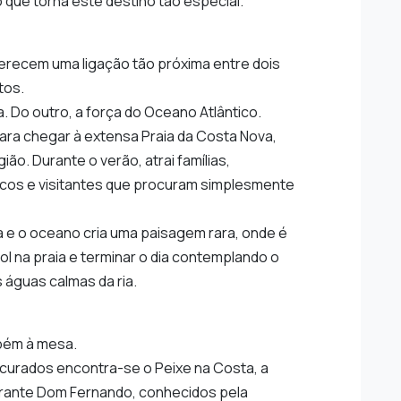
que torna este destino tão especial.
erecem uma ligação tão próxima entre dois
tos.
ia. Do outro, a força do Oceano Atlântico.
para chegar à extensa Praia da Costa Nova,
ão. Durante o verão, atrai famílias,
icos e visitantes que procuram simplesmente
a e o oceano cria uma paisagem rara, onde é
sol na praia e terminar o dia contemplando o
 águas calmas da ria.
bém à mesa.
ocurados encontra-se o Peixe na Costa, a
urante Dom Fernando, conhecidos pela