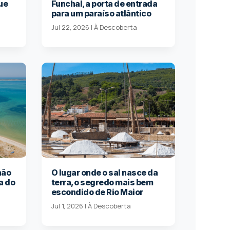
ue
Funchal, a porta de entrada
para um paraíso atlântico
Jul 22, 2026
|
À Descoberta
hão
O lugar onde o sal nasce da
a do
terra, o segredo mais bem
escondido de Rio Maior
Jul 1, 2026
|
À Descoberta