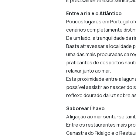
É precisamente essa sensação 
Entre a ria e o Atlântico
Poucos lugares em Portugal of
cenários completamente distin
De um lado, a tranquilidade da r
Basta atravessar a localidade 
uma das mais procuradas da regi
praticantes de desportos náut
relaxar junto ao mar.
Esta proximidade entre a lagun
possível assistir ao nascer do 
reflexo dourado da luz sobre as
Saborear Ílhavo
A ligação ao mar sente-se tam
Entre os restaurantes mais pr
Canastra do Fidalgo e o Resta