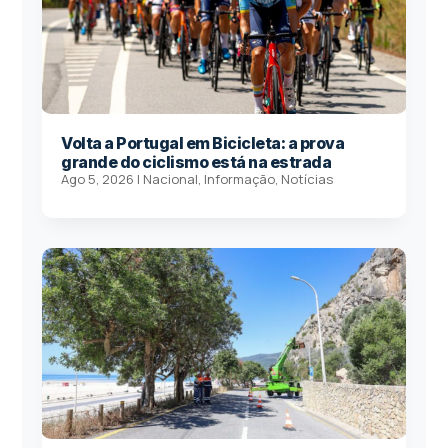
Volta a Portugal em Bicicleta: a prova
grande do ciclismo está na estrada
Ago 5, 2026
|
Nacional
,
Informação
,
Notícias