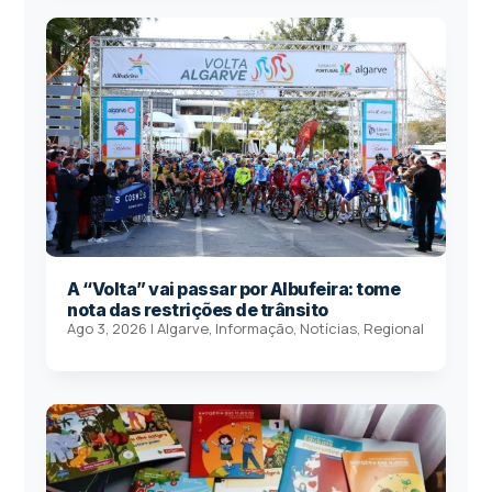
A “Volta” vai passar por Albufeira: tome
nota das restrições de trânsito
Ago 3, 2026
|
Algarve
,
Informação
,
Notícias
,
Regional