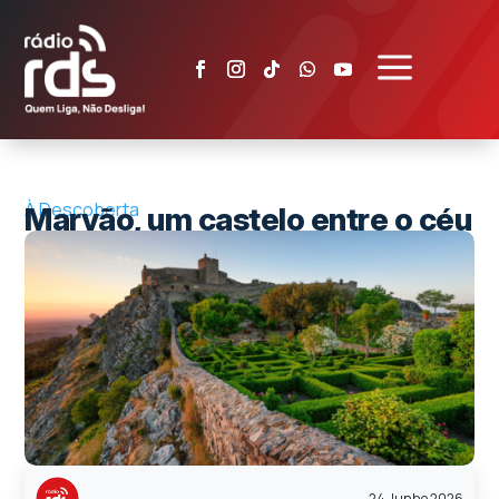
a
À Descoberta
Marvão, um castelo entre o céu
e a terra
24 Junho 2026