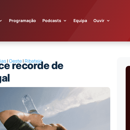
Programação
Podcasts
Equipa
Ouvir
ias
|
Oeste
|
Ribatejo
ce recorde de
al