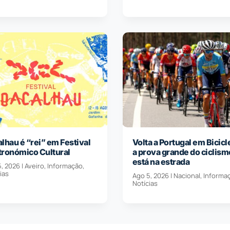
lhau é “rei” em Festival
Volta a Portugal em Bicicl
tronómico Cultural
a prova grande do ciclism
está na estrada
5, 2026
|
Aveiro
,
Informação
,
ias
Ago 5, 2026
|
Nacional
,
Informa
Notícias