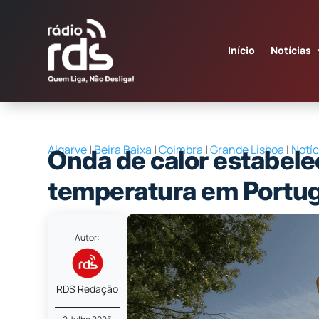
Início
Notícias
Algarve
|
Beira Baixa
|
Coimbra
|
Grande Lisboa
|
Notíc
Onda de calor estabele
temperatura em Portug
Autor:
RDS Redação