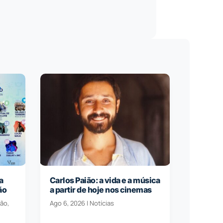
a
Carlos Paião: a vida e a música
ão
a partir de hoje nos cinemas
ção
,
Ago 6, 2026
|
Notícias