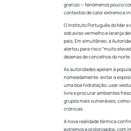
granizo — fenómenos pouco co
contextos de calor extremo e in
O Instituto Português do Mar e
sob aviso vermelho e laranja de
país. Em simultâneo, a Autorid
alertou para risco “muito eleva
dezenas de concelhos do norte e 
As autoridades apelam à popul
nomeadamente: evitar a exposiç
uma boa hidratação, usar vestuár
livre e procurar ambientes fre
grupos mais vulneráveis, como
crónicas.
A nova realidade térmica confi
extremos e prolongados, com im