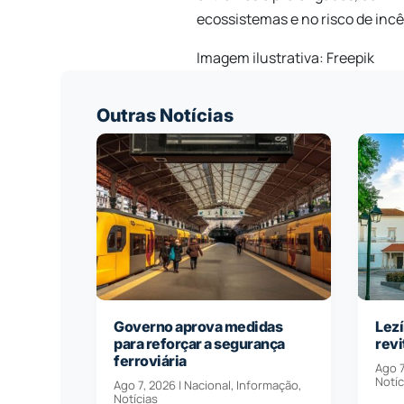
ecossistemas e no risco de incê
Imagem ilustrativa: Freepik
Outras Notícias
Governo aprova medidas
Lezí
para reforçar a segurança
revi
ferroviária
Ago 7
Notíc
Ago 7, 2026
|
Nacional
,
Informação
,
Notícias